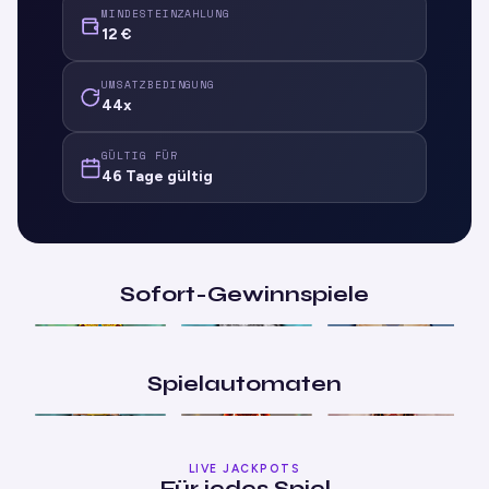
MINDESTEINZAHLUNG
12 €
UMSATZBEDINGUNG
44x
GÜLTIG FÜR
46 Tage gültig
Aztec Gems
Sofort-Gewinnspiele
Deluxe
Siberian Storm
Dolphins Pearl
HOT
Big Bass
Mysterious
Spielautomaten
Bonanza 1000
Rise Of Maya
Egypt
HOT
LIVE JACKPOTS
Für jedes Spiel