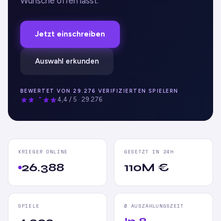
Wünsche offen lässt.
Jetzt einschreiben
Auswahl erkunden
BEWERTET VON 29.276 VERIFIZIERTEN SPIELERN
4,4 / 5 · 29.276
KRIEGER ONLINE
GESETZT IN 24H
26.388
110M €
SPIELE
Ø AUSZAHLUNGSZEIT