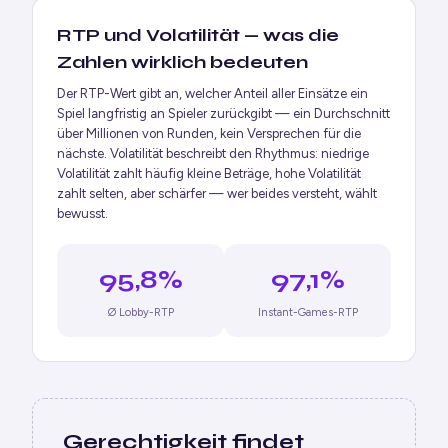
RTP und Volatilität — was die
Zahlen wirklich bedeuten
Der RTP-Wert gibt an, welcher Anteil aller Einsätze ein
Spiel langfristig an Spieler zurückgibt — ein Durchschnitt
über Millionen von Runden, kein Versprechen für die
nächste. Volatilität beschreibt den Rhythmus: niedrige
Volatilität zahlt häufig kleine Beträge, hohe Volatilität
zahlt selten, aber schärfer — wer beides versteht, wählt
bewusst.
95,8%
97,1%
Ø Lobby-RTP
Instant-Games-RTP
Gerechtigkeit findet