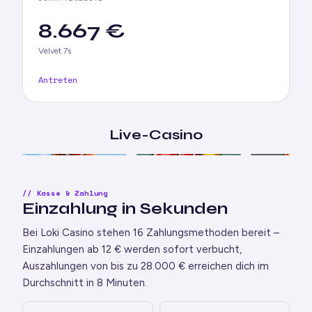
8.667 €
Velvet 7s
Antreten
Cool Jewels
Ultimate Hot
Hot Spin
Live-Casino
16 Sitze verfügbar
24 Plätze frei
Noch 21 Plätze
LIVE
LIVE
LIVE
Kasse & Zahlung
Einzahlung in Sekunden
Bei Loki Casino stehen 16 Zahlungsmethoden bereit –
Einzahlungen ab 12 € werden sofort verbucht,
Auszahlungen von bis zu 28.000 € erreichen dich im
Durchschnitt in 8 Minuten.