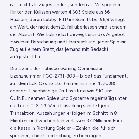
ist – nicht als Zugeständnis, sondern als Versprechen.
Hinter den Kulissen warten 4.303 Spiele aus 36
Häusern, deren Lobby-RTP im Schnitt bei 95,8 % liegt –
ein Wert, der nicht dem Zufall überlassen wird, sondern
der Absicht. Wie Loki selbst bewegt sich das Angebot
zwischen Berechnung und Überraschung: jeder Spin ein
Zug auf einem Brett, das jemand mit Bedacht
aufgestellt hat.
Die Lizenz der Tobique Gaming Commission –
Lizenznummer TGC-2731-808 – bildet das Fundament,
auf dem Loki Casino Ltd. (Firmennummer 137038)
operiert. Unabhängige Prüfinstitute wie SIQ und
QUINEL nehmen Spiele und Systeme regelmäßig unter
die Lupe, TLS-1.3-Verschlüsselung schützt jede
Transaktion. Auszahlungen erfolgen im Schnitt in 8
Minuten, und wöchentlich verlassen 37 Millionen Euro
die Kasse in Richtung Spieler – Zahlen, die für sich
sprechen, ohne Übertreibung zu benötigen.