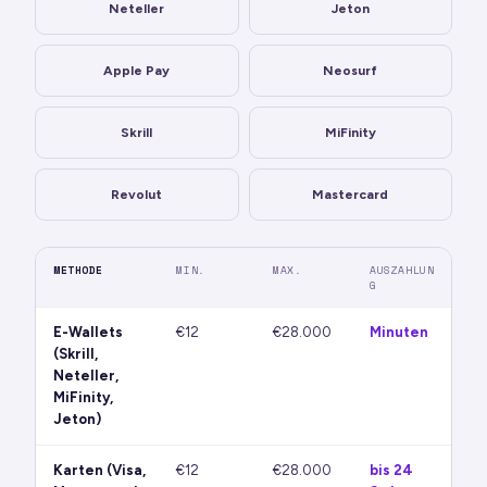
Neteller
Jeton
Apple Pay
Neosurf
Skrill
MiFinity
Revolut
Mastercard
METHODE
MIN.
MAX.
AUSZAHLUN
G
E-Wallets
€12
€28.000
Minuten
(Skrill,
Neteller,
MiFinity,
Jeton)
Karten (Visa,
€12
€28.000
bis 24