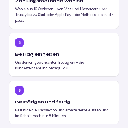
Zahlungsmethode wählen
Wähle aus 16 Optionen – von Visa und Mastercard über
Trustly bis zu Skrill oder Apple Pay – die Methode, die zu dir
passt.
2
Betrag eingeben
Gib deinen gewünschten Betrag ein – die
Mindesteinzahlung beträgt 12 €.
3
Bestätigen und fertig
Bestätige die Transaktion und erhalte deine Auszahlung
im Schnitt nach nur 8 Minuten.