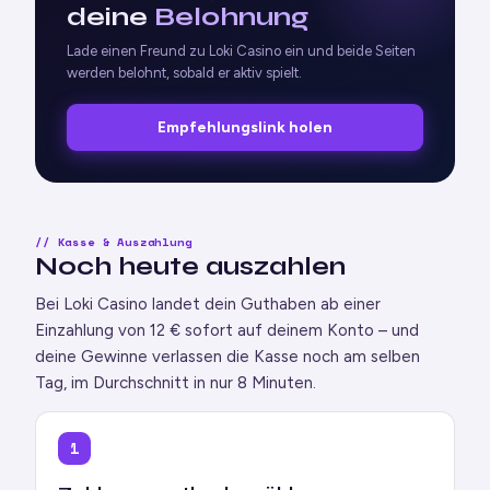
deine
Belohnung
Lade einen Freund zu Loki Casino ein und beide Seiten
werden belohnt, sobald er aktiv spielt.
Empfehlungslink holen
Kasse & Auszahlung
Noch heute auszahlen
Bei Loki Casino landet dein Guthaben ab einer
Einzahlung von 12 € sofort auf deinem Konto – und
deine Gewinne verlassen die Kasse noch am selben
Tag, im Durchschnitt in nur 8 Minuten.
1