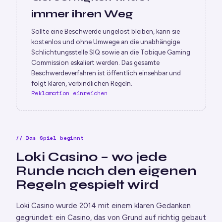
immer ihren Weg
Sollte eine Beschwerde ungelöst bleiben, kann sie
kostenlos und ohne Umwege an die unabhängige
Schlichtungsstelle SIQ sowie an die Tobique Gaming
Commission eskaliert werden. Das gesamte
Beschwerdeverfahren ist öffentlich einsehbar und
folgt klaren, verbindlichen Regeln.
Reklamation einreichen
Das Spiel beginnt
Loki Casino – wo jede
Runde nach den eigenen
Regeln gespielt wird
Loki Casino wurde 2014 mit einem klaren Gedanken
gegründet: ein Casino, das von Grund auf richtig gebaut