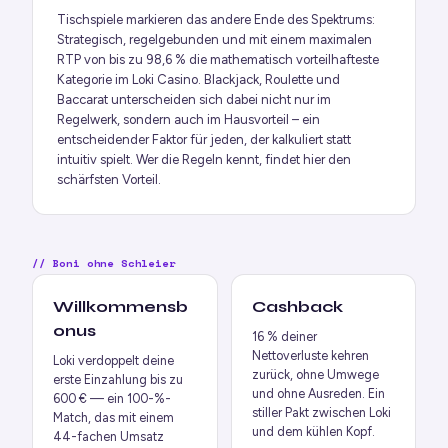
Tischspiele markieren das andere Ende des Spektrums:
Strategisch, regelgebunden und mit einem maximalen
RTP von bis zu 98,6 % die mathematisch vorteilhafteste
Kategorie im Loki Casino. Blackjack, Roulette und
Baccarat unterscheiden sich dabei nicht nur im
Regelwerk, sondern auch im Hausvorteil – ein
entscheidender Faktor für jeden, der kalkuliert statt
intuitiv spielt. Wer die Regeln kennt, findet hier den
schärfsten Vorteil.
Boni ohne Schleier
Willkommensb
Cashback
onus
16 % deiner
Nettoverluste kehren
Loki verdoppelt deine
zurück, ohne Umwege
erste Einzahlung bis zu
und ohne Ausreden. Ein
600 € — ein 100-%-
stiller Pakt zwischen Loki
Match, das mit einem
und dem kühlen Kopf.
44-fachen Umsatz