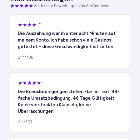
Verifizierte Bewertungen von AskGamblers
Die Auszahlung war in unter acht Minuten auf
meinem Konto. Ich habe schon viele Casinos
getestet – diese Geschwindigkeit ist selten.
z****38
Die Bonusbedingungen stehen klar im Text: 44-
fache Umsatzbedingung, 46 Tage Gültigkeit.
Keine versteckten Klauseln, keine
Überraschungen.
i****03