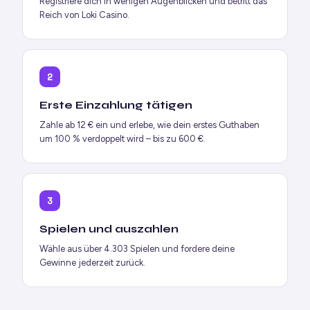
Registriere dich in wenigen Augenblicken und betritt das
Reich von Loki Casino.
2
Erste Einzahlung tätigen
Zahle ab 12 € ein und erlebe, wie dein erstes Guthaben
um 100 % verdoppelt wird – bis zu 600 €.
3
Spielen und auszahlen
Wähle aus über 4.303 Spielen und fordere deine
Gewinne jederzeit zurück.