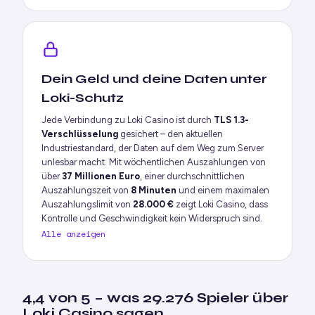
Dein Geld und deine Daten unter
Loki-Schutz
Jede Verbindung zu Loki Casino ist durch
TLS 1.3-
Verschlüsselung
gesichert – den aktuellen
Industriestandard, der Daten auf dem Weg zum Server
unlesbar macht. Mit wöchentlichen Auszahlungen von
über
37 Millionen Euro
, einer durchschnittlichen
Auszahlungszeit von
8 Minuten
und einem maximalen
Auszahlungslimit von
28.000 €
zeigt Loki Casino, dass
Kontrolle und Geschwindigkeit kein Widerspruch sind.
Alle anzeigen
4,4 von 5 – was 29.276 Spieler über
Loki Casino sagen