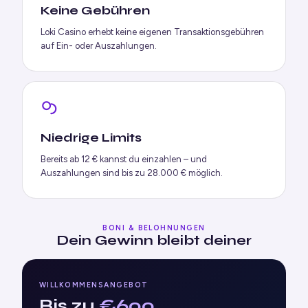
Keine Gebühren
Loki Casino erhebt keine eigenen Transaktionsgebühren
auf Ein- oder Auszahlungen.
Niedrige Limits
Bereits ab 12 € kannst du einzahlen – und
Auszahlungen sind bis zu 28.000 € möglich.
BONI & BELOHNUNGEN
Dein Gewinn bleibt deiner
WILLKOMMENSANGEBOT
Bis zu
€600